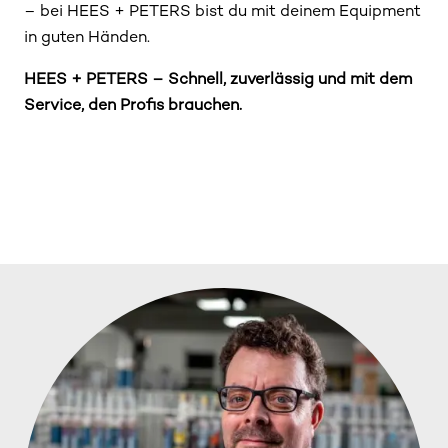
– bei HEES + PETERS bist du mit deinem Equipment
in guten Händen.
HEES + PETERS – Schnell, zuverlässig und mit dem
Service, den Profis brauchen.
WARTUNG VON MASCHINEN-
WARTUNG VON
UND WERKZEUG
LEITERPRÜFUNG
SCHLIESSANLAGEN