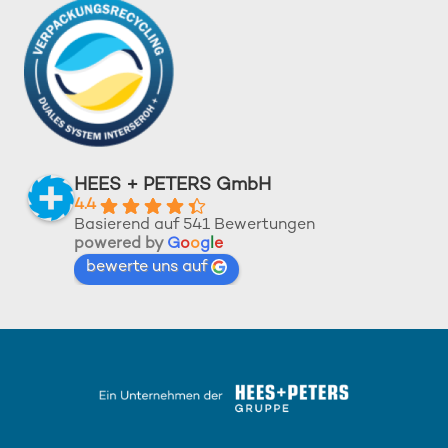
HEES + PETERS GmbH
4.4
Basierend auf 541 Bewertungen
powered by
G
o
o
g
l
e
bewerte uns auf