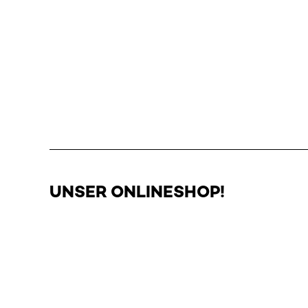
ARBEITSKLEIDUNG, ARBEITSSCHUTZ
UND BETRIEBSEINRICHTUNG
FORST- UND GARTENGERÄTE
ROLLLADEN, FENSTERBÄNKE,
INSEKTENSCHUTZ
UNSER ONLINESHOP!